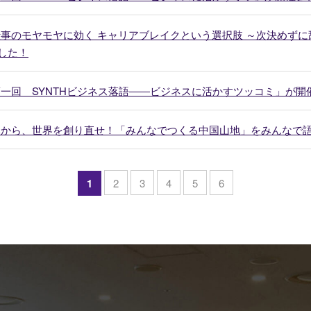
仕事のモヤモヤに効く キャリアブレイクという選択肢 ～次決めずに
した！
第一回 SYNTHビジネス落語――ビジネスに活かすツッコミ」が開
元から、世界を創り直せ！「みんなでつくる中国山地」をみんなで語る
1
2
3
4
5
6