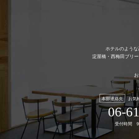
ホテルのような
淀屋橋・西梅田ブリー
お
本部連絡先
お気
06-6
受付時間 9: