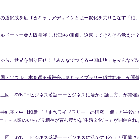
人生の選択肢を広げるキャリアデザインとはー変化を乗りこなす「軸
リトルドートー＠大阪開催！北海道の東側、道東ってそろそろ覚えた
元から、世界を創り直せ！「みんなでつくる中国山地」をみんなで語る 
「韓国・ソウル、本を巡る報告会…まちライブラリー礒井純充」が開
第三回 SYNTHビジネス落語ーービジネスに活かす話し方」が開催
礒井純充ｘ中川和彦 『「まちライブラリー」の研究 「個」が主役
ー」～大阪のいちびり精神が育む豊かな“生活文化”～」が開催され
第二回 SYNTHビジネス落語ーービジネスに活かすボケ」が開催さ