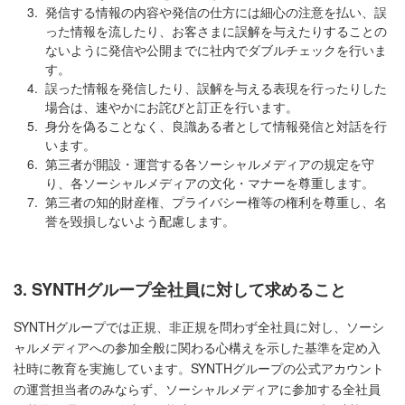
3.
発信する情報の内容や発信の仕方には細心の注意を払い、誤
った情報を流したり、お客さまに誤解を与えたりすることの
ないように発信や公開までに社内でダブルチェックを行いま
す。
4.
誤った情報を発信したり、誤解を与える表現を行ったりした
場合は、速やかにお詫びと訂正を行います。
5.
身分を偽ることなく、良識ある者として情報発信と対話を行
います。
6.
第三者が開設・運営する各ソーシャルメディアの規定を守
り、各ソーシャルメディアの文化・マナーを尊重します。
7.
第三者の知的財産権、プライバシー権等の権利を尊重し、名
誉を毀損しないよう配慮します。
3. SYNTHグループ全社員に対して求めること
SYNTHグループでは正規、非正規を問わず全社員に対し、ソーシ
ャルメディアへの参加全般に関わる心構えを示した基準を定め入
社時に教育を実施しています。SYNTHグループの公式アカウント
の運営担当者のみならず、ソーシャルメディアに参加する全社員