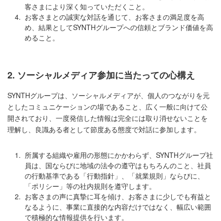
客さまにより深く知っていただくこと。
4.
お客さまとの誠実な対話を通じて、お客さまの満足度を高
め、結果としてSYNTHグループへの信頼とブランド価値を高
めること。
2. ソーシャルメディア参加に当たっての心構え
SYNTHグループは、ソーシャルメディアが、個人のつながりを元
としたコミュニケーションの場であること、広く一般に向けて公
開されており、一度発信した情報は完全には取り消せないことを
理解し、良識ある者として節度ある態度で対話に参加します。
1.
所属する組織や雇用の形態にかかわらず、SYNTHグループ社
員は、国ならびに地域の法令の遵守はもちろんのこと、社員
の行動基準である「行動指針」、「就業規則」ならびに、
「ポリシー」等の社内規則を遵守します。
2.
お客さまの声に真摯に耳を傾け、お客さまに少しでも有益と
なるように、事業に直接的な内容だけではなく、幅広い範囲
で積極的な情報提供を行います。