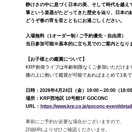
静けさの中に息づく日本の美、そして時代を越え
箏という楽器がたどってきた歴史を辿り、日本の
どうぞ春の宵を音とともにお過ごしください。
入場無料（1オーダー制 / ご予約優先・自由席）
当日参加可能※基本的に立ち見でのご案内となり
【お子様との鑑賞について】
KRP創発ライブは年齢制限なくご参加いただけま
膝の上に抱いて鑑賞が可能であればまとめて1名
日時：2026年4月24日（金）19:00～20:00（18:
場所：KRP西地区 10号館1F GOCONC
URL：
https://www.krp.co.jp/goconc-event/detai
事前にご予約が必要な場合がございますので、
詳細URLよりぜひご確認くださいませ。