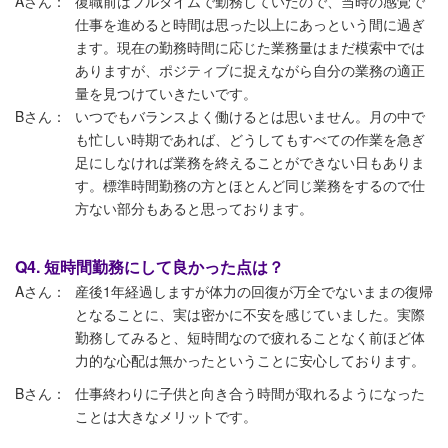
Aさん：
復職前はフルタイムで勤務していたので、当時の感覚で
仕事を進めると時間は思った以上にあっという間に過ぎ
ます。現在の勤務時間に応じた業務量はまだ模索中では
ありますが、ポジティブに捉えながら自分の業務の適正
量を見つけていきたいです。
Bさん：
いつでもバランスよく働けるとは思いません。月の中で
も忙しい時期であれば、どうしてもすべての作業を急ぎ
足にしなければ業務を終えることができない日もありま
す。標準時間勤務の方とほとんど同じ業務をするので仕
方ない部分もあると思っております。
Q4. 短時間勤務にして良かった点は？
Aさん：
産後1年経過しますが体力の回復が万全でないままの復帰
となることに、実は密かに不安を感じていました。実際
勤務してみると、短時間なので疲れることなく前ほど体
力的な心配は無かったということに安心しております。
Bさん：
仕事終わりに子供と向き合う時間が取れるようになった
ことは大きなメリットです。