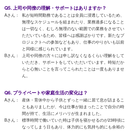
Q5. 上司や同僚の理解・サポートはありますか？
Aさん：
私が短時間勤務であることは全員に浸透しているため、
無理なスケジュールを組まれたり、業務過多になること
は一切なく、むしろ無理のない範囲での業務をさせてい
ただいているため、皆様へは感謝ばかりです。新たなプ
ロジェクトへの参加などもあり、仕事のやりがいも以前
と同様に感じられています。
Bさん：
上司や同僚の方々には申し訳なくなるくらい理解をして
いただき、サポートをしていただいています。時短だか
らと心無いことを言ってこられたことは一度もありませ
ん。
Q6. プライベートや家庭生活の変化は？
Aさん：
産休・育休中から子供とずっと一緒に居て息が詰まるこ
ともありましたが、今は仕事が始まったことで自分の時
間が持て、生活にメリハリが生まれました。
Bさん：
標準時間で働いていた時は子供を寝かせるのが23時頃に
なってしまう日もあり、体力的にも気持ち的にも余裕の