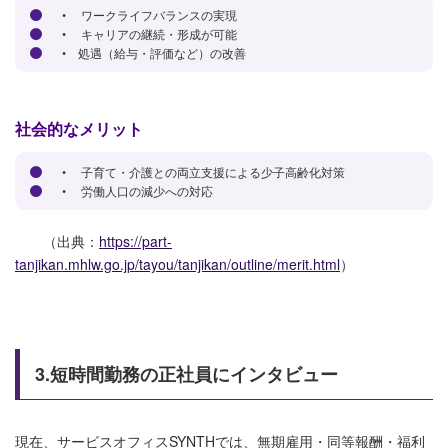
• ワークライフバランスの実現
• キャリアの継続・形成が可能
• 処遇（給与・評価など）の改善
社会的なメリット
• 子育て・介護との両立支援による少子高齢化対策
• 労働人口の減少への対応
（出典：
https://part-
tanjikan.mhlw.go.jp/tayou/tanjikan/outline/merit.html
）
3.短時間勤務の正社員にインタビュー
現在、サービスオフィスSYNTHでは、無期雇用・同等報酬・福利