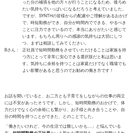
った分の補填を他の方々が行うことになるため、後ろめ
たい気持ちでいっぱいになるだろうと考えていました。
ですが、SYNTHの皆様からの配慮やご理解があるおかげ
で、時短勤務ができ、自分が時間内でできる、やるべき
ことに注力できているので、本当にありがたいと感じて
います。もちろん周りへの感謝の気持ちは大切にしつ
つ、まずは相談してみてください。
Bさん：
正社員で短時間勤務をさせていただけることは家族を持
つ方にとって非常に安心できる選択肢だと私は思いま
す。気持ちに余裕を持つことは家庭だけでなく職場でも
よい影響があると思うのでお勧めの働き方です！
お話を聞いていると、お二方とも子育てをしながらの仕事の両立
には不安があったそうです。しかし、短時間勤務のおかげで、体
力だけでなく心の余裕にも繋がり、お子様と向き合うことや、自
分の時間を持つことができた、とのことでした。
「働きたいけれど、今の生活では難しいかも…」と悩んでいる
方。
短時間勤務の正社員
という新たな選択肢を、ぜひ視野に入れ