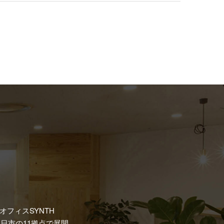
フィスSYNTH
日市の11拠点で展開。