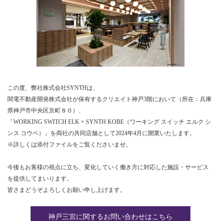
この度、弊社株式会社
SYNTH
は、
関電不動産開発株式会社が保有するクリエイト神戸
3
階において（所在：兵庫
県神戸市中央区京町８０）、
「
WORKING SWITCH ELK
×
SYNTH KOBE
（ワーキング スイッチ エルク シ
ンス コウベ）」を両社の共同店舗として
2024
年
4
月に開業いたします。
※詳しくは添付ファイルをご覧くださいませ。
今後もお客様の視点に立ち、変化していく働き方に対応した施設・サービス
を提供してまいります。
皆さまどうぞよろしくお願い申し上げます。
神戸三宮に関するお問い合わせはこちら