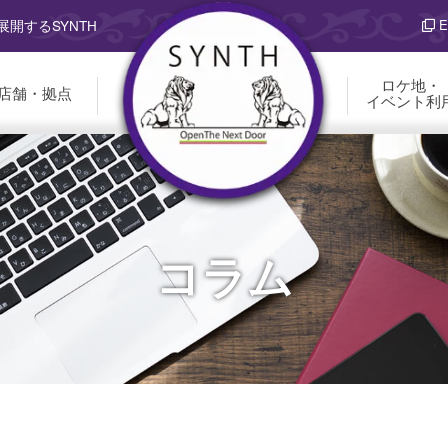
E
開するSYNTH
ロケ地・
店舗・拠点
イベント利
コラム