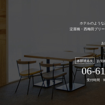
ホテルのような
淀屋橋・西梅田ブリー
お
本部連絡先
お気
06-6
受付時間 9: