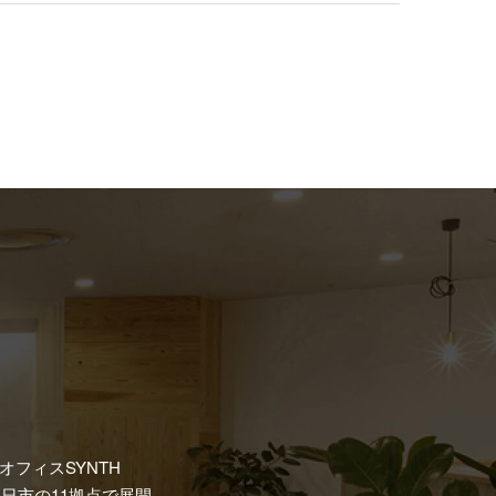
フィスSYNTH
日市の11拠点で展開。