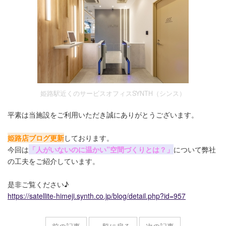
姫路駅近くのサービスオフィスSYNTH（シンス）
平素は当施設をご利用いただき誠にありがとうございます。
姫路店ブログ更新
しております。
今回は
「人がいないのに温かい”空間づくりとは？」
について弊社
の工夫をご紹介しています。
是非ご覧ください♪
https://satellite-himeji.synth.co.jp/blog/detail.php?id=957