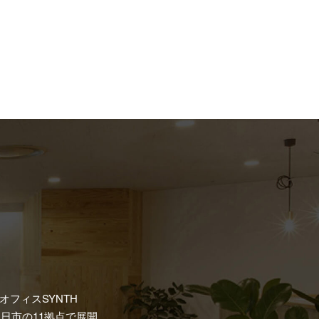
フィスSYNTH
日市の11拠点で展開。