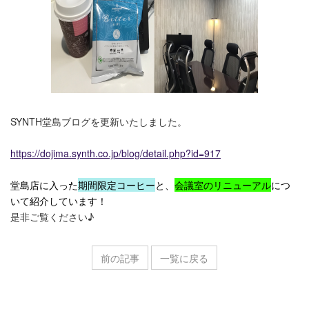
SYNTH堂島ブログを更新いたしました。
https://dojima.synth.co.jp/blog/detail.php?id=917
堂島店に入った
期間限定コーヒー
と、
会議室のリニューアル
につ
いて紹介しています！
是非ご覧ください♪
前の記事
一覧に戻る