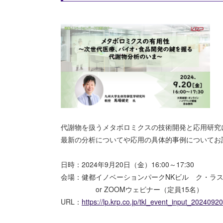
代謝物を扱うメタボロミクスの技術開発と応用研究
最新の分析についてや応用の具体的事例についてお
日時：2024年9月20日（金）16:00～17:30
会場：健都イノベーションパークNKビル ク・ラス
or ZOOMウェビナー（定員15名）
URL：
https://lp.krp.co.jp/tkl_event_input_20240920