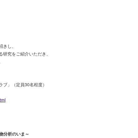
招きし、
る研究をご紹介いただき、
。
ラブ」（定員30名程度）
tml
物分析のいま～