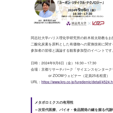
同志社大学ハリス理化学研究所の鈴木裕太助教をお
二酸化炭素を原料とした有価物への変換技術に関す
参加者の皆様と議論する観客参加型のイベントです
日時：2024年9月6日（金）16:30～17:30
会場：京都リサーチパーク「サイエンスセンターク
or ZOOMウェビナー（定員25名程度）
URL：
https://www.krp.co.jp/furedemic/detail/4524.h
メタボロミクスの有用性
～次世代医療、バイオ・食品開発の鍵を握る代謝