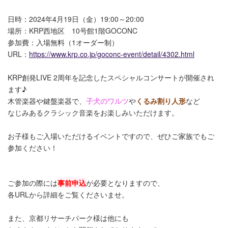
日時：2024年4月19日（金）19:00～20:00
場所：KRP西地区 10号館1階GOCONC
参加費：入場無料（1オーダー制）
URL：
https://www.krp.co.jp/goconc-event/detail/4302.html
KRP創発LIVE 2周年を記念したスペシャルコンサートが開催され
ます♪
木管楽器や鍵盤楽器で、
子犬のワルツ
や
くるみ割り人形
など
なじみあるクラシック音楽をお楽しみいただけます。
お子様もご入場いただけるイベントですので、ぜひご家族でもご
参加ください！
ご参加の際には
事前申込
が必要となりますので、
各URLから詳細をご覧くださいませ。
また、京都リサーチパーク様は他にも