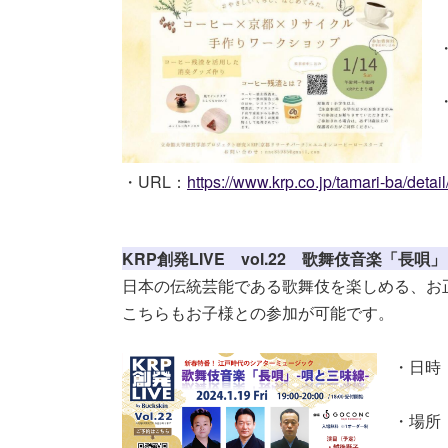
・
・
・URL：
https://www.krp.co.jp/tamari-ba/detai
KRP創発LIVE vol.22 歌舞伎音楽「長
日本の伝統芸能である歌舞伎を楽しめる、お
こちらもお子様との参加が可
能です。
・日時：2
・場所：