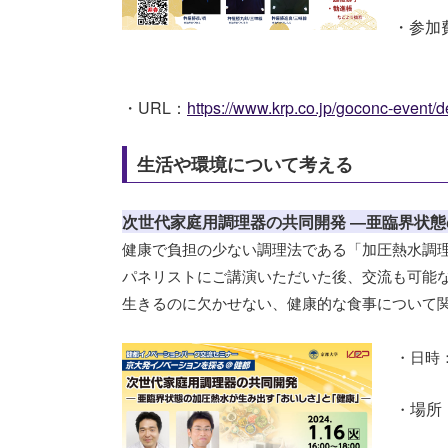
・参加費
・URL：
https://www.krp.c
o.jp/goconc-event/d
生活や環境について考える
次世代家庭用調理器の共同開発 ―亜臨界状
態
健康で負担の少ない調理法である「加圧熱水調
パネリストにご講演いただいた後、交流も可能
生きるのに欠かせない、健康的な食事について
・日時：20
場所
・