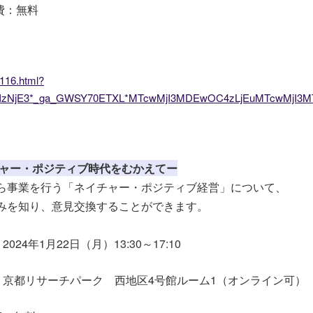
費：無料
0116.html?
jIzNjE3*_ga_GWSY70ETXL*MTcwMjI3MDEwOC4zLjEuMTcwMjI3MTg
チャー・ポジティブ時代をむかえてー
ら事業を行う「ネイチャー・ポジティブ経営」について、
みを知り、意見交換することができます。
24年1月22日（月）13:30～17:10
京都リサーチパーク 西地区4号館ルーム1（オンライン可）