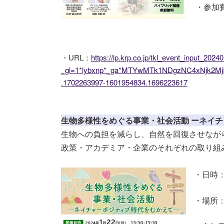
・参加
・URL：
https://lp.krp.co.jp/tkl_event_input_2024
_gl=1*lybxnp*_ga*MTYwMTk1NDgzNC4xNjk2M
.1702263997-1601954834.1696223617
生物多様性をめぐる事業・社会活動 ーネイ
生物への負担を減らし、自然を回復させなが
政策・アカデミア・企業のそれぞれの取り組
・日時：20
・場所：