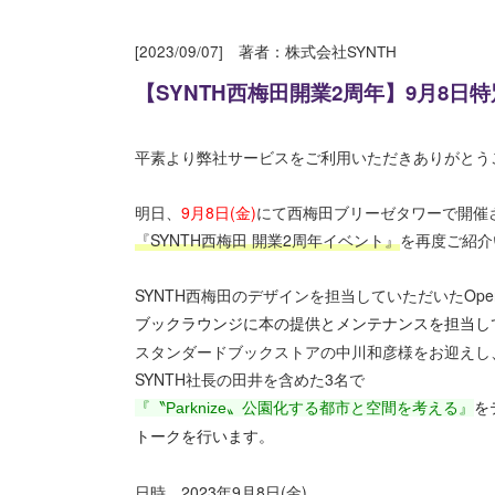
[2023/09/07] 著者：株式会社SYNTH
【SYNTH西梅田開業2周年】9月8日
平素より弊社サービスをご利用いただきありがとう
明日、
9月8日(金)
にて西梅田ブリーゼタワーで開催
『SYNTH西梅田 開業2周年イベント』
を再度ご紹介
SYNTH西梅田のデザインを担当していただいたOpe
ブックラウンジに本の提供とメンテナンスを担当し
スタンダードブックストアの中川和彦様をお迎えし
SYNTH社長の田井を含めた3名で
『〝Parknize〟公園化する都市と空間を考える』
を
トークを行います。
日時 2023年9月8日(金)