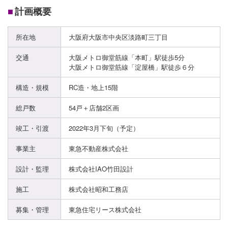
■
計画概要
所在地
大阪府大阪市中央区淡路町三丁目
交通
大阪メトロ御堂筋線「本町」駅徒歩5分
大阪メトロ御堂筋線「淀屋橋」駅徒歩６分
構造・規模
RC造・地上15階
総戸数
54戸＋店舗2区画
竣工・引渡
2022年3月下旬（予定）
事業主
東急不動産株式会社
設計・監理
株式会社IAO竹田設計
施工
株式会社昭和工務店
募集・管理
東急住宅リース株式会社