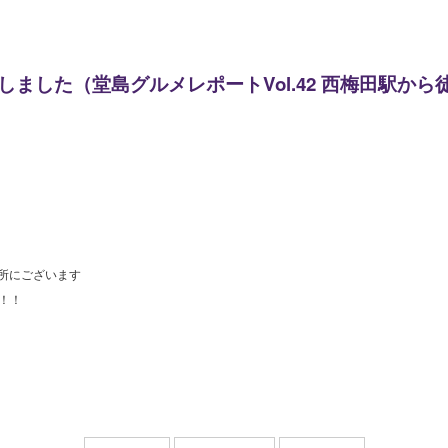
新しました（堂島グルメレポートVol.42 西梅田駅か
の所にございます
！！